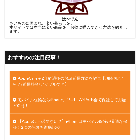
は〜でん
良いものに囲まれ、良い暮らしを。
本サイトでは本当に良い商品を、お得に購入できる方法を紹介し
ます。
おすすめの注目記事！
AppleCare＋2年経過後の保証延長方法を解説【期限切れた
ら？/延長料金/アップルケア】
モバイル保険ならiPhone、iPad、AirPods全て保証して月額
700円！
【AppleCare必要ない？】iPhoneはモバイル保険が最適な保
証！2つの保険を徹底比較