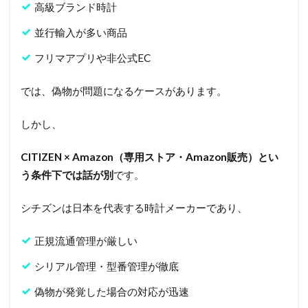
高級ブランド時計
ズンは
安心・
並行輸入が多い商品
お得・
おすす
フリマアプリや非公式EC
め
では、偽物が問題になるケースがあります。
しかし、
CITIZEN × Amazon（専用ストア・Amazon販売）とい
う条件下では話が別
です。
シチズンは日本を代表する時計メーカーであり、
正規流通管理が厳しい
シリアル管理・型番管理が徹底
偽物が発覚した場合の対応が迅速