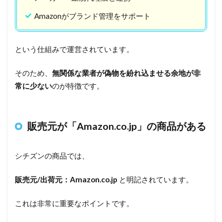
さ」
Amazonがブランド管理をサポート
6
専用
スト
という仕組みで運営されています。
アで
正規
そのため、
無関係な業者が偽物を紛れ込ませる余地が非
品を
常に少ない
のが特徴です。
購
入！
7
販売元が「Amazon.co.jp」の商品がある
安
心
シチズンの商品では、
し
て
正
販売元/出荷元：Amazon.co.jp
と明記されています。
規
品
これは非常に重要なポイントです。
を