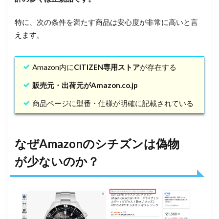
ぜ
Amazon
特に、次の条件を満たす商品は安心度が非常に高いと言
のシチ
えます。
ズンは
偽物が
少ない
Amazon内に
CITIZEN専用ストア
が存在する
のか？
販売元・出荷元がAmazon.co.jp
2.1
商品ページに型番・仕様が明確に記載されている
Amazon
内に
CITIZEN
専用スト
なぜAmazonのシチズンは偽物
アがある
が少ないのか？
2.2
販売元が
「Amazon.co.jp」
の商品がある
3
「時計は偽物