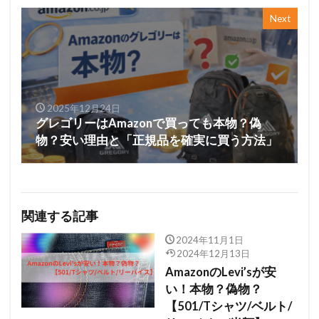
Next
2025年12月24日
グレゴリーはAmazonで買っても本物？偽
物？安い理由と「正規品を確実に買う方法」
関連する記事
2024年11月1日
2024年12月13日
AmazonのLevi’sが安
い！本物？偽物？
【501/Tシャツ/ベルト/