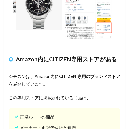
が多い」は事実。
でも
CITIZEN×Amazon
は別
4
Amazon
は偽物
に対し
Amazon内にCITIZEN専用ストアがある
て非常
に厳し
い
シチズンは、Amazon内に
CITIZEN
専用のブランドストア
5
を展開しています。
Amazon
でシチ
この専用ストアに掲載されている商品は、
ズンを
買うメ
正規ルートの商品
リット
は「安
メーカー・正規代理店と連携