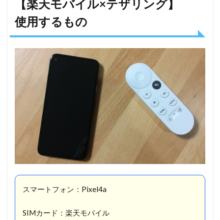
【楽天モバイル×テザリング】
バイ
ル×
使用するもの
テザ
リン
グ】
使用
する
もの
2
【楽天
モバイル×
テザリン
グ】
Chromecast
にテザリン
グしてみた
スマートフォン：Pixel4a
3
【楽
SIMカード：楽天モバイル
天モ