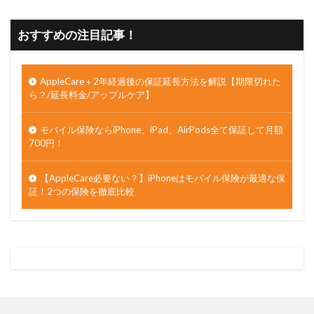
おすすめの注目記事！
AppleCare＋2年経過後の保証延長方法を解説【期限切れた
ら？/延長料金/アップルケア】
モバイル保険ならiPhone、iPad、AirPods全て保証して月額
700円！
【AppleCare必要ない？】iPhoneはモバイル保険が最適な保
証！2つの保険を徹底比較