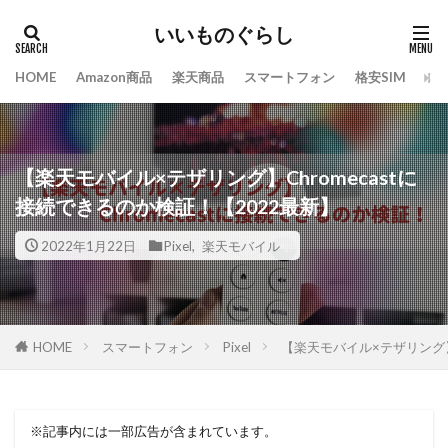
いいものぐらし
HOME
Amazon商品
楽天商品
スマートフォン
格安SIM
ス
【楽天モバイル×テザリング】Chromecastに
接続できるのか検証！【2022最新】
2022年1月22日
Pixel
,
楽天モバイル
スマートフォン
Pixel
【楽天モバイル×テザリング】C
HOME
※記事内には一部広告が含まれています。