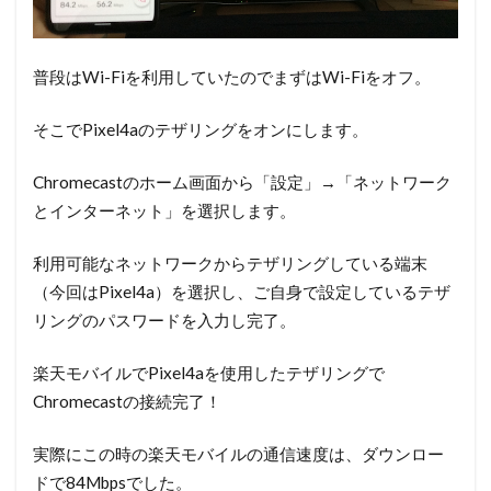
なの
は通
信速
普段はWi-Fiを利用していたのでまずはWi-Fiをオフ。
度！
そこでPixel4aのテザリングをオンにします。
5
【まと
め】テザリ
Chromecastのホーム画面から「設定」→「ネットワーク
ングで
とインターネット」を選択します。
Chromecast
の接続可
利用可能なネットワークからテザリングしている端末
能！
（今回はPixel4a）を選択し、ご自身で設定しているテザ
リングのパスワードを入力し完了。
楽天モバイルでPixel4aを使用したテザリングで
Chromecastの接続完了！
実際にこの時の楽天モバイルの通信速度は、ダウンロー
ドで84Mbpsでした。