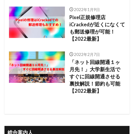
2022年1月9日
Pixel正規修理店
iCrackedが近くになくて
も郵送修理が可能！
【2022最新】
2022年2月7日
「ネット回線開通１ヶ
月先！」大学新生活で
すぐに回線開通させる
裏技解説！節約も可能
【2022最新】
総合案内人