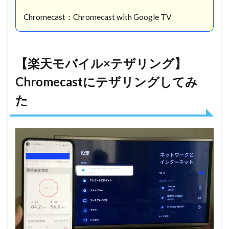
バイ
Chromecast：Chromecast with Google TV
ル×
テザ
リン
グ】
【楽天モバイル×テザリング】
動画
視聴
Chromecastにテザリングしてみ
は問
た
題な
し？
4
【楽
天モ
バイ
ル×
テザ
リン
グ】
重要